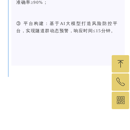
准确率≥90%；
③ 平台构建：基于AI大模型打造风险防控平
台，实现隧道群动态预警，响应时间≤15分钟。
ꁸ
ꂅ
回到顶部
ꀥ
19575460049
微信二维码