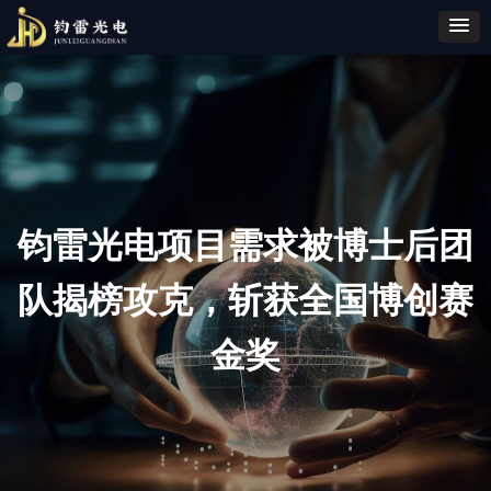
钧雷光电项目需求被博士后团
队揭榜攻克，斩获全国博创赛
金奖