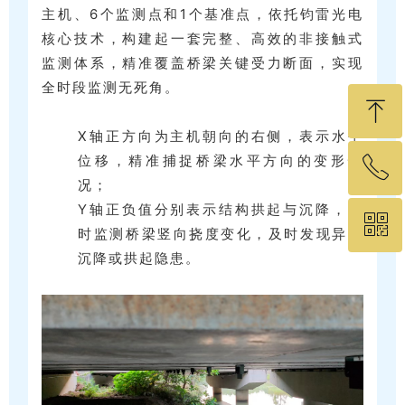
主机、6个监测点和1个基准点，依托钧雷光电
核心技术，构建起一套完整、高效的非接触式
监测体系，精准覆盖桥梁关键受力断面，实现
全时段监测无死角。
ꁸ
X轴正方向为主机朝向的右侧，表示水平
位移，精准捕捉桥梁水平方向的变形情
ꂅ
回到顶部
况；
Y轴正负值分别表示结构拱起与沉降，实
ꀥ
19575460049
时监测桥梁竖向挠度变化，及时发现异常
沉降或拱起隐患。
微信二维码