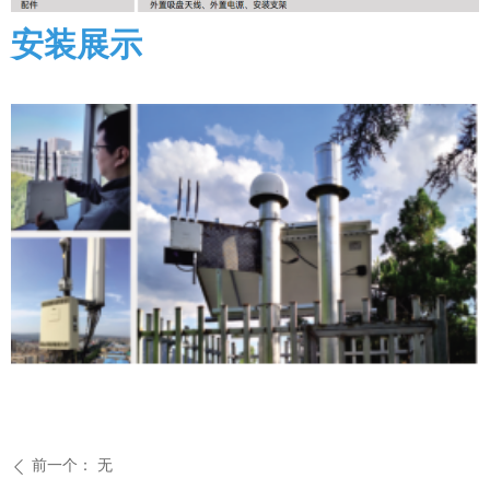
安装展示
前一个：
无
ꄴ