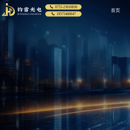
끅
0755-23010830
首页
끅
19575460047