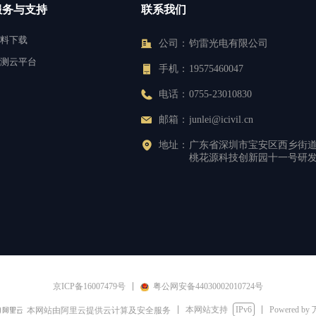
服务与支持
联系我们
料下载
公司：
钧雷光电有限公司
测云平台
手机：
19575460047
电话：
0755-23010830
邮箱：
junlei@icivil.cn
地址：
广东省深圳市宝安区西乡街
桃花源科技创新园十一号研
京ICP备16007479号
粤公网安备44030002010724号
本网站支持
IPv6
Powered by
本网站由阿里云提供云计算及安全服务