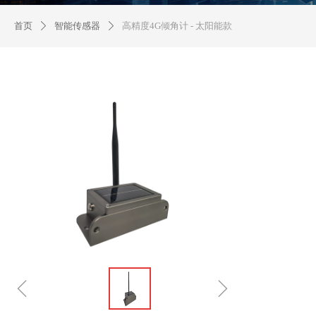
首页
智能传感器
高精度4G倾角计 - 太阳能款
ꄲ
ꄲ
产品详细
ꁆ
ꁇ