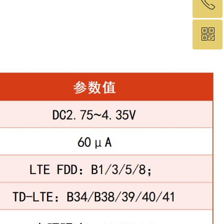
ꂅ
回到顶部
ꀥ
19575460049
微信二维码