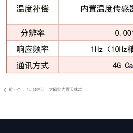
前一个：
4G 倾角计 - 太阳能内置天线款
ꄴ