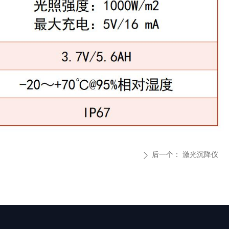
后一个：
激光沉降仪
ꄲ