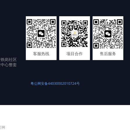
客服热线
项目合作
售后服务
道铁岗社区
发中心整套
粤公网安备44030002010724号
 万网